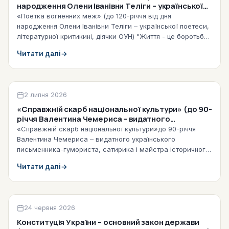
народження Олени Іванівни Теліги – української
поетеси, літературної критикині, діячки ОУН)
«Поетка вогненних меж» (до 120-річчя від дня
(2026)
народження Олени Іванівни Теліги – української поетеси,
літературної критикині, діячки ОУН) "Життя - це боротьба,
а боротьба –це…
Читати далі
→
Віртуальні виставки
2 липня 2026
«Справжній скарб національної культури» (до 90-
річчя Валентина Чемериса – видатного
українського письменника-гумориста, сатирика і
«Справжній скарб національної культури»до 90-річчя
майстра історичного роману) (2026)
Валентина Чемериса – видатного українського
письменника-гумориста, сатирика і майстра історичного
роману Твій вогник творчий не…
Читати далі
→
Бібліографічні списки літератури 2026
24 червня 2026
Конституція України – основний закон держави