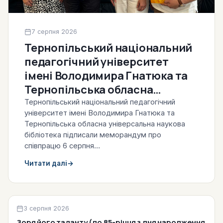
7 серпня 2026
Тернопільський національний
педагогічний університет
імені Володимира Гнатюка та
Тернопільська обласна
універсальна наукова
Тернопільський національний педагогічний
університет імені Володимира Гнатюка та
бібліотека підписали
Тернопільська обласна універсальна наукова
меморандум про співпрацю
бібліотека підписали меморандум про
(6.08.2026)
співпрацю 6 серпня…
Читати далі
→
Віртуальні виставки
3 серпня 2026
Зоря його таланту (до 85-річчя з дня народження