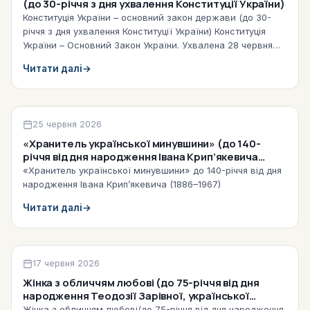
(до 30-річчя з дня ухвалення Конституції України)
Конституція України – основний закон держави (до 30-
річчя з дня ухвалення Конституції України) Конституція
України – Основний Закон України. Ухвалена 28 червня
1996 року на 5-й…
Читати далі
→
Віртуальні виставки
25 червня 2026
«Хранитель української минувшини» (до 140-
річчя від дня народження Івана Крип’якевича
(1886–1967)) (2026)
«Хранитель української минувшини» до 140-річчя від дня
народження Івана Крип’якевича (1886–1967)
Читати далі
→
Віртуальні виставки
17 червня 2026
Жінка з обличчям любові (до 75-річчя від дня
народження Теодозії Зарівної, української
письменниці, театрознавиці, журналістки) (2026)
Жінка з обличчям любові(до 75-річчя від дня народження