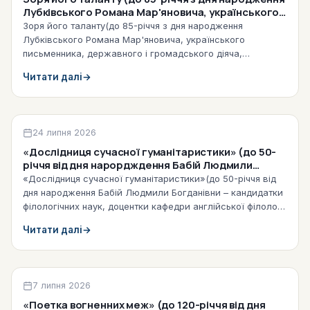
Лубківського Романа Мар'яновича, українського
письменника, державного і громадського діяча,
Зоря його таланту(до 85-річчя з дня народження
дипломата) (2026)
Лубківського Романа Мар'яновича, українського
письменника, державного і громадського діяча,
дипломата) «Поетична творчість Романа…
Читати далі
→
Бібліографічні списки літератури 2026
24 липня 2026
«Дослідниця сучасної гуманітаристики» (до 50-
річчя від дня нарордждення Бабій Людмили
Богданівни – кандидатки філологічних наук,
«Дослідниця сучасної гуманітаристики»(до 50-річчя від
доцентки кафедри англійської філології та
дня народження Бабій Людмили Богданівни – кандидатки
методики навчання англійської мови)
філологічних наук, доцентки кафедри англійської філології
та методики…
Читати далі
→
Віртуальні виставки
7 липня 2026
«Поетка вогненних меж» (до 120-річчя від дня