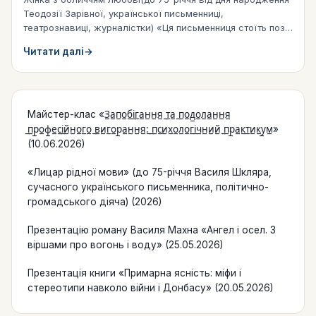
Теодозії Зарівної, української письменниці,
театрознавиці, журналістки) «Ця письменниця стоїть поза
школами…
Читати далі
→
Майстер-клас «З̲а̲п̲о̲б̲і̲г̲а̲н̲н̲я̲ ̲т̲а̲ ̲п̲о̲д̲о̲л̲а̲н̲н̲я̲
̲п̲р̲о̲ф̲е̲с̲і̲й̲н̲о̲г̲о̲ ̲в̲и̲г̲о̲р̲а̲н̲н̲я̲:̲ ̲п̲с̲и̲х̲о̲л̲о̲г̲і̲ч̲н̲и̲й̲ ̲п̲р̲а̲к̲т̲и̲к̲у̲м̲»
(10.06.2026)
«Лицар рідної мови» (до 75-річчя Василя Шкляра,
сучасного українського письменника, політично-
громадського діяча) (2026)
Презентацію роману Василя Махна «Ангел і осел. З
віршами про вогонь і воду» (25.05.2026)
Презентація книги «Примарна ясність: міфи і
стереотипи навколо війни і Донбасу» (20.05.2026)