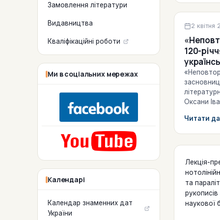
Замовлення літератури
Видавництва
Віртуальні
2 квітня 
«Неповт
Кваліфікаційні роботи
120-річч
української літер
природо
«Неповтор
Ми в соціальних мережах
Іваненко
засновниці
літератур
Оксани Ів
з українсь
Читати да
для дітей
Лекція-пр
нотолінійн
Календарі
та паралі
рукописів
Календар знаменних дат
наукової б
України