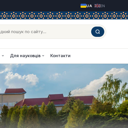
Оберіть свою мову
ук
и
Для науковців
Контакти