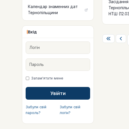
Засідання 
Календар знаменних дат
Тернопіль
Тернопільщини
НТШ (12.0
Вхід
Логін
Пароль
Запам'ятати мене
Увійти
Забули свій
Забули свій
пароль?
логін?