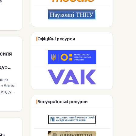
я̲
Офіційні ресурси
та
силя
ду»
ацію
 «Ангел
і воду»
 яка
Всеукраїнські ресурси
та
я»