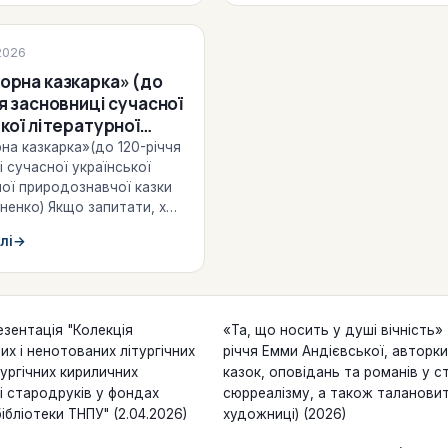
 виставки
2026
орна казкарка» (до
я засновниці сучасної
атурної
знавчої казки Оксани
на казкарка»(до 120-річчя
) (2026)
 сучасної української
ної природознавчої казки
аненко) Якщо запитати, хто
ких письменників писав
лі
→
…
езентація "Колекція
«Та, що носить у душі вічність»
их і ненотованих літургічних
річчя Емми Андієвської, авторки 
тургічних кириличних
казок, оповідань та романів у ст
 і стародруків у фондах
сюрреалізму, а також талановит
ібліотеки ТНПУ" (2.04.2026)
художниці) (2026)