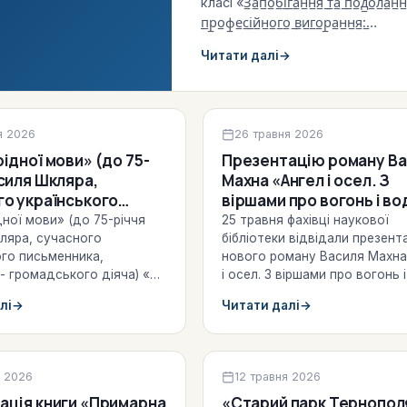
класі «З̲а̲п̲о̲б̲і̲г̲а̲н̲н̲я̲ ̲т̲а̲ ̲п̲о̲д̲о̲л̲а̲н̲н̲
̲п̲р̲а̲к̲т̲и̲к̲у̲м̲»
̲п̲р̲о̲ф̲е̲с̲і̲й̲н̲о̲г̲о̲ ̲в̲и̲г̲о̲р̲а̲н̲н̲я̲:̲…
(10.06.2026)
Читати далі
→
 виставки
Культурно-просвітницька робо
я 2026
26 травня 2026
ої мови» (до 75-
Презентацію роману Ва
силя Шкляра,
Махна «Ангел і осел. З
го українського
віршами про вогонь і во
ника, політично-
(25.05.2026)
ної мови» (до 75-річчя
25 травня фахівці наукової
кого діяча) (2026)
ляра, сучасного
бібліотеки відвідали презент
ого письменника,
нового роману Василя Махна
- громадського діяча) «Є
і осел. З віршами про вогонь 
кої нації найбільший
(Видавництво Старого Лева),
лі
→
Читати далі
→
й зазнав…
відбулася в…
-просвітницька робота
Культурно-просвітницька робо
я 2026
12 травня 2026
ація книги «Примарна
«Старий парк Тернопол