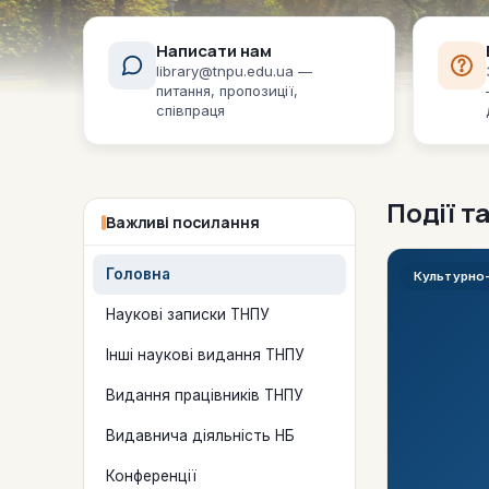
Написати нам
library@tnpu.edu.ua —
питання, пропозиції,
співпраця
Події т
Важливі посилання
Головна
Культурно
Наукові записки ТНПУ
Інші наукові видання ТНПУ
Видання працівників ТНПУ
Видавнича діяльність НБ
Конференції