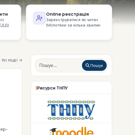
нти
Online реєстрація
ої
Зареєструватися як читач
(ЕДД)
бібліотеки за кілька хвилин
Усі події →
Пошук
Пошук
Ресурси ТНПУ
тер-