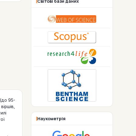
Світові бази даних
 (до 95-
віршів,
илі
Наукометрія
ої