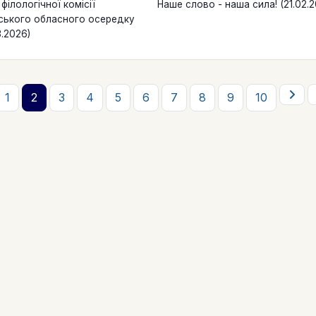
філологічної комісії
Наше слово - наша сила! (21.02.2
ського обласного осередку
3.2026)
1
2
3
4
5
6
7
8
9
10