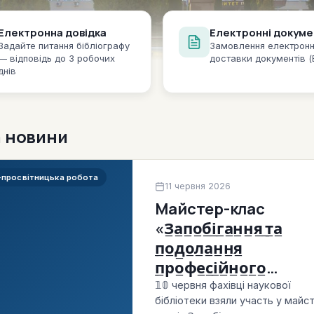
Електронна довідка
Електронні докуме
Задайте питання бібліографу
Замовлення електронн
— відповідь до 3 робочих
доставки документів 
днів
а новини
-просвітницька робота
11 червня 2026
Майстер-клас
«З̲а̲п̲о̲б̲і̲г̲а̲н̲н̲я̲ ̲т̲а̲
̲п̲о̲д̲о̲л̲а̲н̲н̲я̲
̲п̲р̲о̲ф̲е̲с̲і̲й̲н̲о̲г̲о̲
̲в̲и̲г̲о̲р̲а̲н̲н̲я̲:̲
𝟙𝟘 червня фахівці наукової
бібліотеки взяли участь у майс
̲п̲с̲и̲х̲о̲л̲о̲г̲і̲ч̲н̲и̲й̲