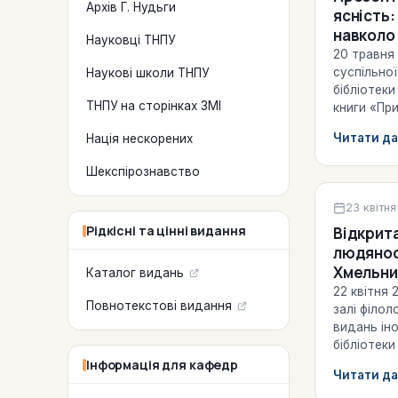
Архів Г. Нудьги
ясність:
навколо 
Науковці ТНПУ
(20.05.2
20 травня
суспільної
Наукові школи ТНПУ
бібліотеки
ТНПУ на сторінках ЗМІ
книги «При
стереотипи
Читати да
Нація нескорених
Донбасу»,
Шекспірознавство
Культурно
23 квітн
Рідкісні та цінні видання
Відкрита
людянос
Хмельни
Каталог видань
22 квітня
Повнотекстові видання
залі філол
видань ін
бібліотеки
освітньог
Інформація для кафедр
Читати да
«Патріоти