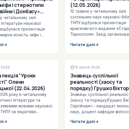
 міфи і стереотипи
(12.05.2026)
війни і Донбасу»
12 травня у читальному залі
026)
суспільних наук наукової біб
 у читальному залі
ТНПУ відбулася презентація
 літератури наукової
краєзнавчого видання «Стар
 відбулася презентація
Тернополя». Захід організова
марна ясність: міфи і
ініціативи…
 навколо війни і
лі
→
Читати далі
→
 виданої ГО…
-просвітницька робота
Бібліографічні списки літератур
я 2026
15 квітня 2026
 лекція "Уроки
Знавець суспільної
ті" Олени
реальності (хаосу та
цької (22.04.2026)
порядку) Грушко Віктор
Сергійович – кандидат
 2026 року в читальному
Знавець суспільної реальнос
економічних наук, доцент
огічної літератури та
(хаосу та порядку)Грушко Ві
оземними мовами наукової
Сергійович – кандидат еконо
кафедри філософії та
 ТНПУ за ініціативи
наук, доцент кафедри філософ
економічної теорії (до 
о волонтерського проєкту
суспільних наук(до 60-річчя 
річчя від дня народжен
лі
→
Читати далі
→
чні й…
народження)…