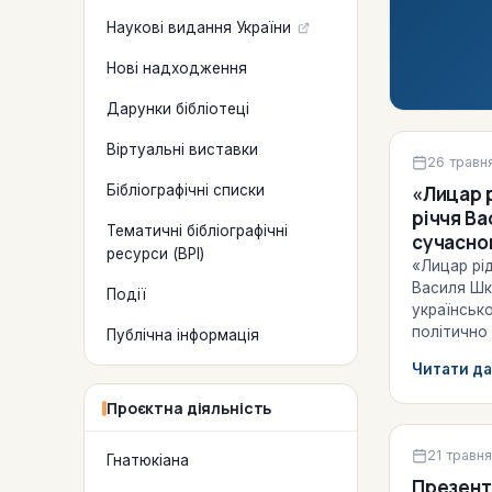
Наукові видання України
Нові надходження
Дарунки бібліотеці
Віртуальні виставки
Віртуальні
26 травн
Бібліографічні списки
«Лицар рідн
річчя Ва
Тематичні бібліографічні
сучасно
ресурси (ВРІ)
письмен
«Лицар рід
громадсь
Василя Шк
Події
українськ
політично 
Публічна інформація
в українсь
Читати да
герой,яки
Проєктна діяльність
Культурно
21 травн
Гнатюкіана
Презент