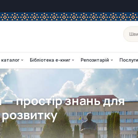
Пош
 каталог
Бібліотека е-книг
Репозитарій
Послуг
 — простір знань для
 розвитку