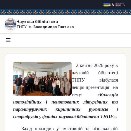
Оберіть свою 
Наукова бібліотека
ТНПУ ім. Володимира Гнатюка
2 квітня 2026 року в
науковій бібліотеці
ТНПУ відбулася
лекція-презентація на
тему:
«Колекція
нотолінійних і ненотованих літургічних та
паралітургічних кириличних рукописів і
стародруків у фондах наукової бібліотеки ТНПУ»
.
Захід проходив у змістовній та пізнавальній