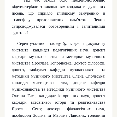
Під час заходу було продемонстровано
відеоматеріали з виконанням кондака та духовних
пісень, що сприяло глибшому зануренню в
атмосферу представлених пам’яток. Лекція
супроводжувалася обговоренням і запитаннями
аудиторії.
Серед учасників заходу були: декан факультету
мистецтв, кандидат педагогічних наук, доцент
кафедри музикознавства та методики музичного
мистецтва Ярослава Топорівська; доктор філософії,
доцент, завідувач кафедри музикознавства та
методики музичного мистецтва Олена Спольська;
кандидат мистецтвознавства, доцент кафедри
музикознавства та методики музичного мистецтва
Оксана Гиса; кандидат історичних наук, доцент
кафедри всесвітньої історії та релігієзнавства
Ярослав Секо; доктори філологічних наук,
професори Зоряна та Мар'яна Лановик; головний