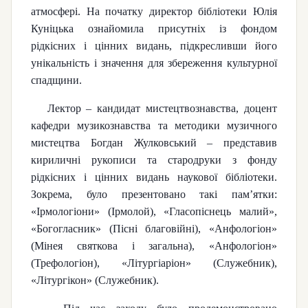
атмосфері. На початку директор бібліотеки Юлія
Куніцька ознайомила присутніх із фондом
рідкісних і цінних видань, підкресливши його
унікальність і значення для збереження культурної
спадщини.
Лектор – кандидат мистецтвознавства, доцент
кафедри музикознавства та методики музичного
мистецтва Богдан Жулковський – представив
кириличні рукописи та стародруки з фонду
рідкісних і цінних видань наукової бібліотеки.
Зокрема, було презентовано такі пам’ятки:
«Ірмологіони» (Ірмолой), «Гласопіснець малий»,
«Богогласник» (Пісні благовійні),
«
Анфологіон
»
(Мінея святкова і загальна),
«
Анфологіон
»
(Трефологіон),
«
Літургіаріон
»
(Служебник),
«
Літургікон
»
(Служебник).