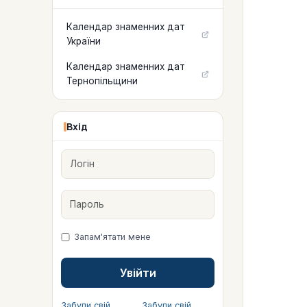
Календар знаменних дат
України
Календар знаменних дат
Тернопільщини
Вхід
Логін
Пароль
Запам'ятати мене
Увійти
Забули свій
Забули свій