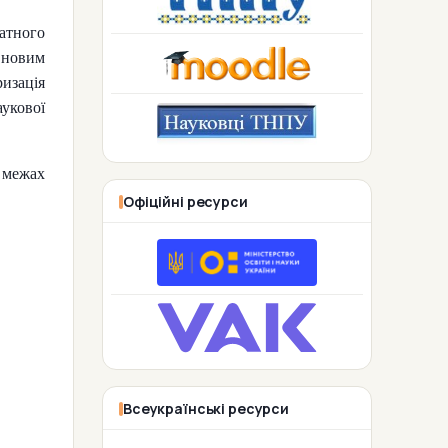
тного
 новим
изація
укової
межах
Офіційні ресурси
Всеукраїнські ресурси