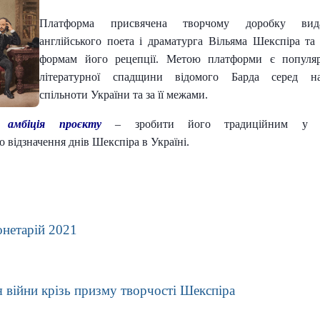
Платформа присвячена творчому доробку вида
англійського поета і
драматурга Вільяма Шекспіра та
формам його рецепції.
Метою платформи є популяр
літературної спадщини відомого Барда
серед на
спільноти України та за її межами.
 амбіція проєкту
– зробити його традиційним у 
го
відзначення днів Шекспіра в Україні.
онетарій 2021
я війни крізь призму творчості Шекспіра