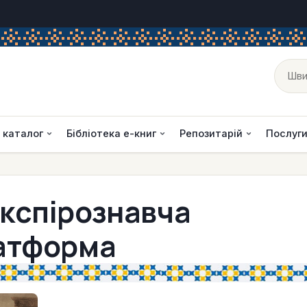
Пош
 каталог
Бібліотека е-книг
Репозитарій
Послуг
кспірознавча
атформа