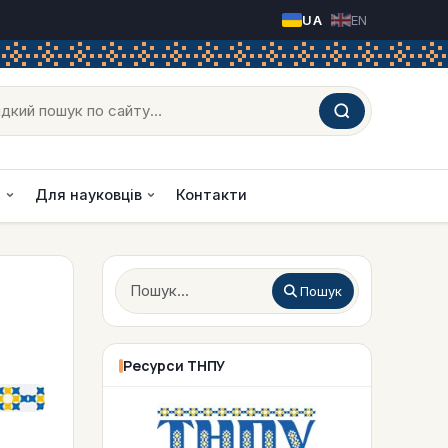
Оберіть свою мову
ук
и
Для науковців
Контакти
Пошук
Пошук
Ресурси ТНПУ